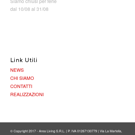
Siamo chiusi per ferie
dal 10/08 al 31/08
Link Utili
NEWS
CHI SIAMO
CONTATTI
REALIZZAZIONI
© Copyright 2017 - Area Living S.R.L. | P. IVA 01267130779 | Via La Martella,